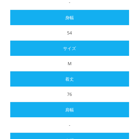
-
54
M
76
-