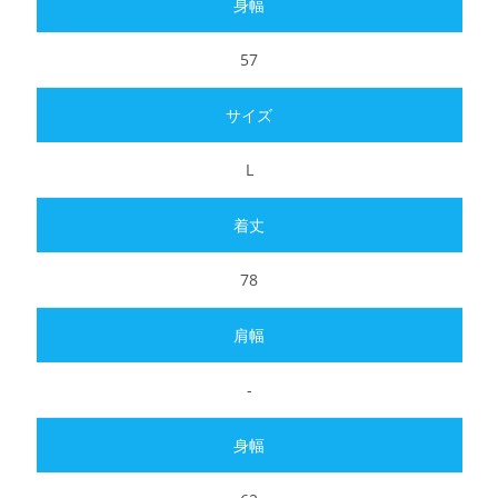
57
L
78
-