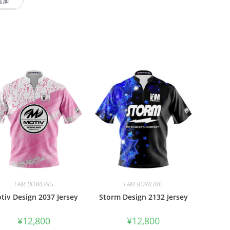
追加
I AM BOWLING
I AM BOWLING
tiv Design 2037 Jersey
Storm Design 2132 Jersey
¥
12,800
¥
12,800