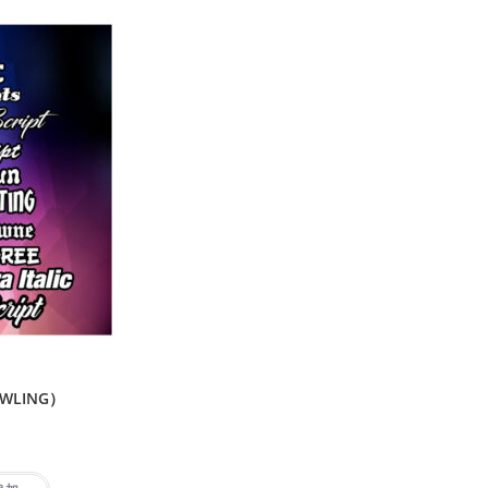
WLING）