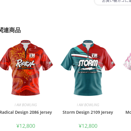
お買い物カゴに
関連商品
I AM BOWLING
I AM BOWLING
Radical Design 2086 Jersey
Storm Design 2109 Jersey
Mo
¥
12,800
¥
12,800