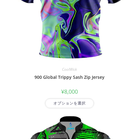
CoolWick
900 Global Trippy Sash Zip Jersey
¥
8,000
オプションを選択