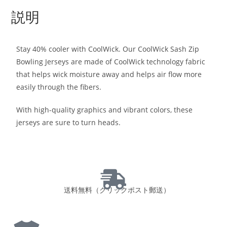
説明
Stay 40% cooler with CoolWick. Our CoolWick Sash Zip
Bowling Jerseys are made of CoolWick technology fabric
that helps wick moisture away and helps air flow more
easily through the fibers.
With high-quality graphics and vibrant colors, these
jerseys are sure to turn heads.
送料無料（クリックポスト郵送）