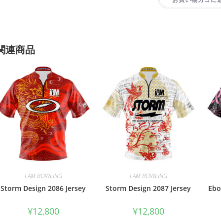
関連商品
I AM BOWLING
I AM BOWLING
Storm Design 2086 Jersey
Storm Design 2087 Jersey
Ebo
¥
12,800
¥
12,800