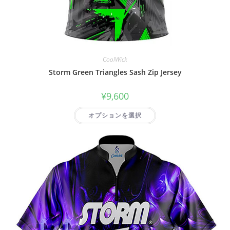
CoolWick
Storm Green Triangles Sash Zip Jersey
¥
9,600
オプションを選択