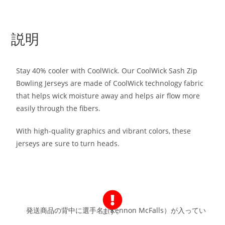
説明
Stay 40% cooler with CoolWick. Our CoolWick Sash Zip
Bowling Jerseys are made of CoolWick technology fabric
that helps wick moisture away and helps air flow more
easily through the fibers.
With high-quality graphics and vibrant colors, these
jerseys are sure to turn heads.
発送商品の背中に選手名（Kennon McFalls）が入っています。