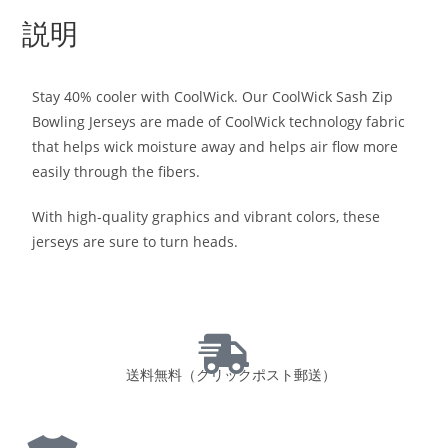
説明
Stay 40% cooler with CoolWick. Our CoolWick Sash Zip
Bowling Jerseys are made of CoolWick technology fabric
that helps wick moisture away and helps air flow more
easily through the fibers.
With high-quality graphics and vibrant colors, these
jerseys are sure to turn heads.
送料無料（クリックポスト郵送）