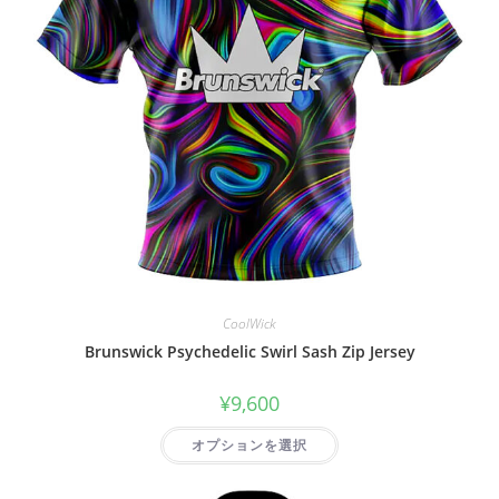
CoolWick
Brunswick Psychedelic Swirl Sash Zip Jersey
¥
9,600
オプションを選択