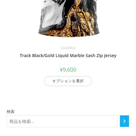
CoolWick
Track Black/Gold Liquid Marble Sash Zip Jersey
¥
9,600
オプションを選択
検索