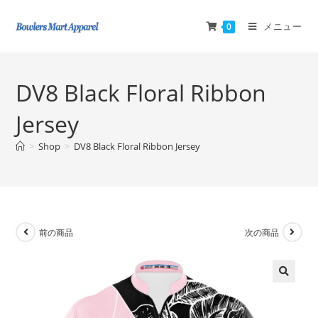
メニュー
0
DV8 Black Floral Ribbon
Jersey
>
Shop
>
DV8 Black Floral Ribbon Jersey
前の商品
次の商品
🔍