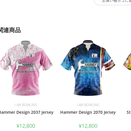
お買い物カゴに
関連商品
I AM BOWLING
I AM BOWLING
Hammer Design 2037 Jersey
Hammer Design 2070 Jersey
St
¥
12,800
¥
12,800