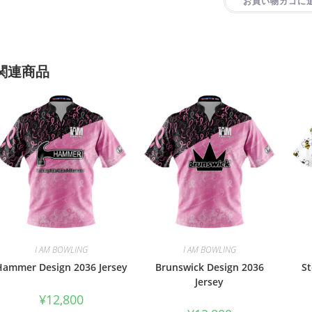
お買い物カゴに
関連商品
I AM BOWLING
I AM BOWLING
Hammer Design 2036 Jersey
Brunswick Design 2036
St
Jersey
¥
12,800