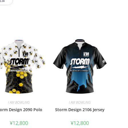
追加
I AM BOWLING
I AM BOWLING
orm Design 2090 Polo
Storm Design 2106 Jersey
¥
12,800
¥
12,800