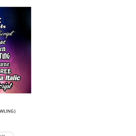
WLING）