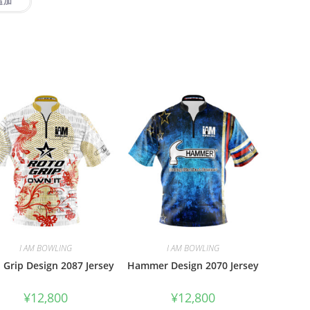
追加
I AM BOWLING
I AM BOWLING
 Grip Design 2087 Jersey
Hammer Design 2070 Jersey
¥
12,800
¥
12,800