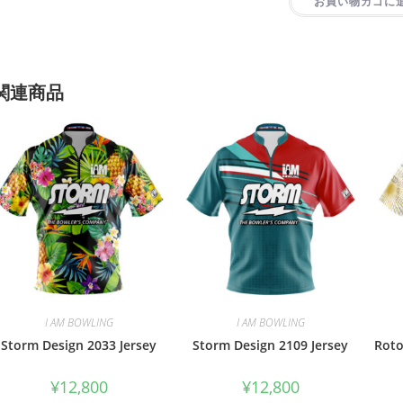
お買い物カゴに
関連商品
I AM BOWLING
I AM BOWLING
Storm Design 2033 Jersey
Storm Design 2109 Jersey
Roto
¥
12,800
¥
12,800