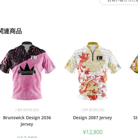
関連商品
I AM BOWLING
I AM BOWLING
Brunswick Design 2036
Design 2087 Jersey
St
Jersey
¥
12,800