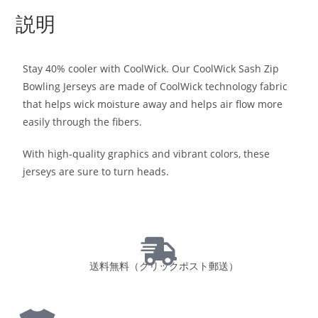
説明
Stay 40% cooler with CoolWick. Our CoolWick Sash Zip
Bowling Jerseys are made of CoolWick technology fabric
that helps wick moisture away and helps air flow more
easily through the fibers.
With high-quality graphics and vibrant colors, these
jerseys are sure to turn heads.
送料無料（クリックポスト郵送）