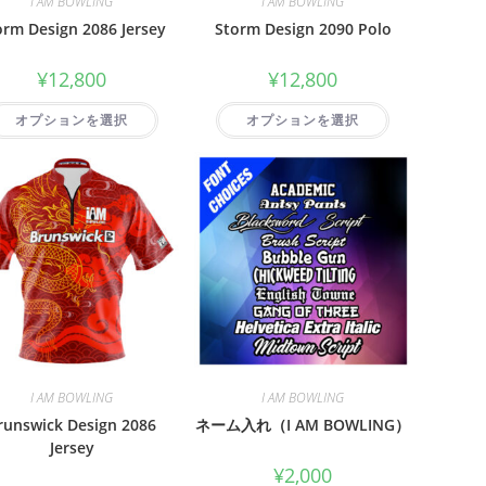
I AM BOWLING
I AM BOWLING
orm Design 2086 Jersey
Storm Design 2090 Polo
¥
12,800
¥
12,800
オプションを選択
オプションを選択
I AM BOWLING
I AM BOWLING
runswick Design 2086
ネーム入れ（I AM BOWLING）
Jersey
¥
2,000