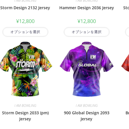
I AM BOWLING
I AM BOWLING
Storm Design 2132 Jersey
Hammer Design 2036 Jersey
St
¥
12,800
¥
12,800
オプションを選択
オプションを選択
I AM BOWLING
I AM BOWLING
Storm Design 2033 (pm)
900 Global Design 2093
B
Jersey
Jersey