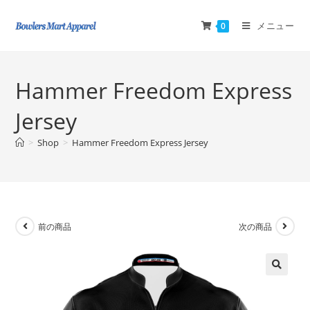
メニュー
0
Hammer Freedom Express
Jersey
>
Shop
>
Hammer Freedom Express Jersey
前の商品
次の商品
🔍