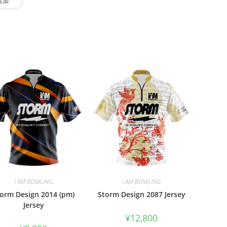
追加
I AM BOWLING
I AM BOWLING
orm Design 2014 (pm)
Storm Design 2087 Jersey
Jersey
¥
12,800