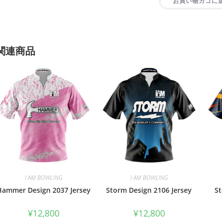
お買い物カゴに
関連商品
I AM BOWLING
I AM BOWLING
Hammer Design 2037 Jersey
Storm Design 2106 Jersey
St
¥
12,800
¥
12,800