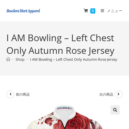
メニュー
0
I AM Bowling – Left Chest
Only Autumn Rose Jersey
>
Shop
>
I AM Bowling – Left Chest Only Autumn Rose Jersey
前の商品
次の商品
🔍