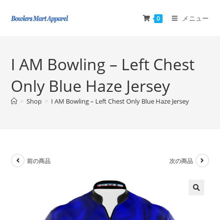
メニュー
0
I AM Bowling – Left Chest
Only Blue Haze Jersey
>
Shop
>
I AM Bowling – Left Chest Only Blue Haze Jersey
前の商品
次の商品
🔍