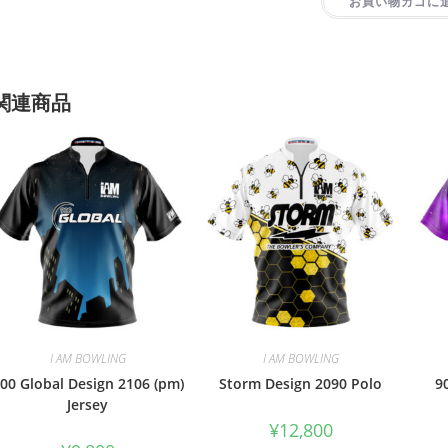
お買い物カゴに
関連商品
I AM BOWLING
I AM BOWLING
00 Global Design 2106 (pm)
Storm Design 2090 Polo
9
Jersey
¥
12,800