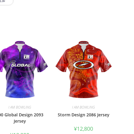
追加
I AM BOWLING
I AM BOWLING
00 Global Design 2093
Storm Design 2086 Jersey
Jersey
¥
12,800