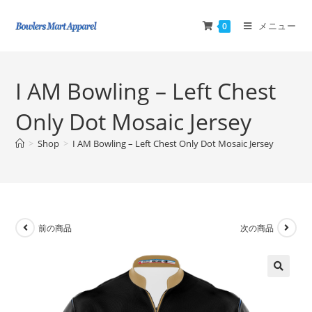
メニュー
0
I AM Bowling – Left Chest
Only Dot Mosaic Jersey
>
Shop
>
I AM Bowling – Left Chest Only Dot Mosaic Jersey
前の商品
次の商品
🔍