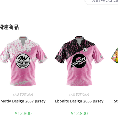
お買い物カゴに
関連商品
I AM BOWLING
I AM BOWLING
Motiv Design 2037 Jersey
Ebonite Design 2036 Jersey
St
¥
12,800
¥
12,800