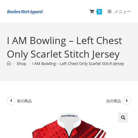
メニュー
0
I AM Bowling – Left Chest
Only Scarlet Stitch Jersey
>
Shop
>
I AM Bowling – Left Chest Only Scarlet Stitch Jersey
前の商品
次の商品
🔍