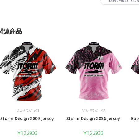
関連商品
I AM BOWLING
I AM BOWLING
Storm Design 2009 Jersey
Storm Design 2036 Jersey
Ebo
¥
12,800
¥
12,800