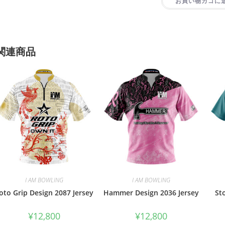
お買い物カゴに
関連商品
I AM BOWLING
I AM BOWLING
oto Grip Design 2087 Jersey
Hammer Design 2036 Jersey
St
¥
12,800
¥
12,800