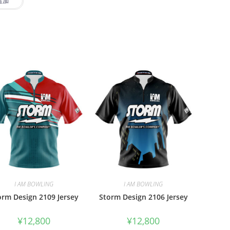
追加
I AM BOWLING
I AM BOWLING
orm Design 2109 Jersey
Storm Design 2106 Jersey
¥
12,800
¥
12,800