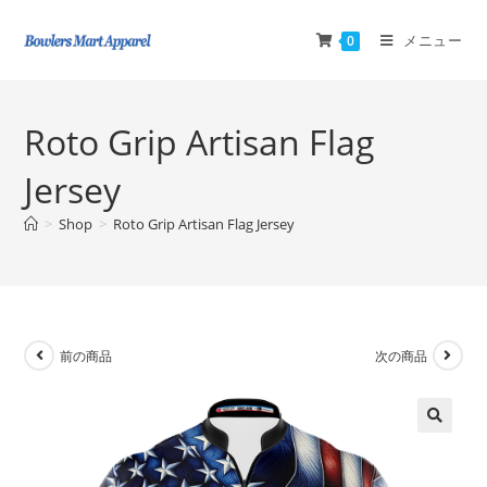
メニュー
0
Roto Grip Artisan Flag
Jersey
>
Shop
>
Roto Grip Artisan Flag Jersey
前の商品
次の商品
🔍