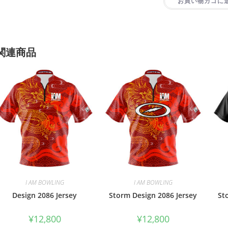
お買い物カゴに
関連商品
I AM BOWLING
I AM BOWLING
Design 2086 Jersey
Storm Design 2086 Jersey
St
¥
12,800
¥
12,800