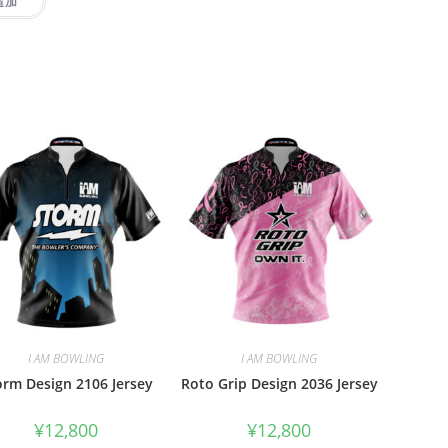
追加
I AM BOWLING
I AM BOWLING
orm Design 2106 Jersey
Roto Grip Design 2036 Jersey
¥
12,800
¥
12,800