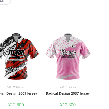
追加
I AM BOWLING
I AM BOWLING
orm Design 2009 Jersey
Radical Design 2037 Jersey
¥
12,800
¥
12,800