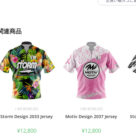
お買い物カゴに
関連商品
I AM BOWLING
I AM BOWLING
Storm Design 2033 Jersey
Motiv Design 2037 Jersey
St
¥
12,800
¥
12,800