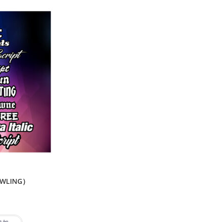
WLING）