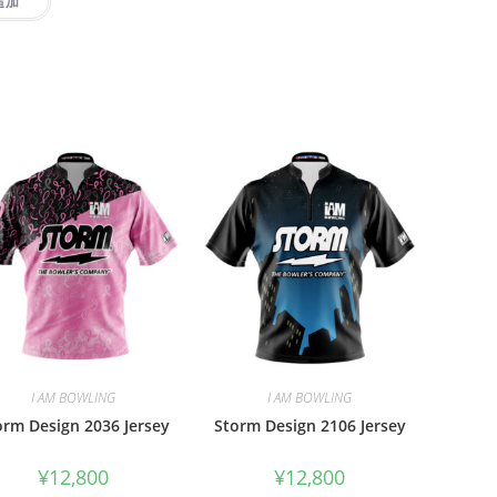
追加
I AM BOWLING
I AM BOWLING
orm Design 2036 Jersey
Storm Design 2106 Jersey
¥
12,800
¥
12,800