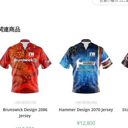
お買い物カゴに
関連商品
I AM BOWLING
I AM BOWLING
Brunswick Design 2086
Hammer Design 2070 Jersey
St
Jersey
¥
12,800