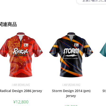
お買い物カゴに
関連商品
I AM BOWLING
I AM BOWLING
Radical Design 2086 Jersey
Storm Design 2014 (pm)
St
Jersey
¥
12,800