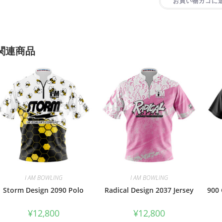
お買い物カゴに
関連商品
I AM BOWLING
I AM BOWLING
Storm Design 2090 Polo
Radical Design 2037 Jersey
900 
¥
12,800
¥
12,800