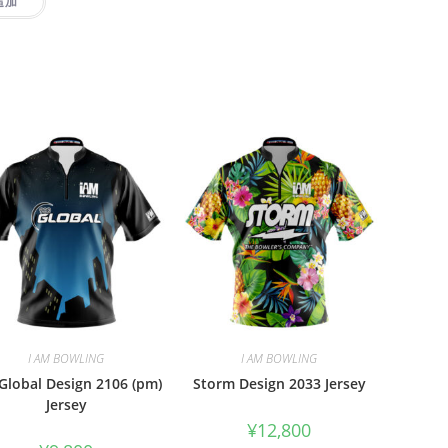
追加
I AM BOWLING
I AM BOWLING
Global Design 2106 (pm)
Storm Design 2033 Jersey
Jersey
¥
12,800