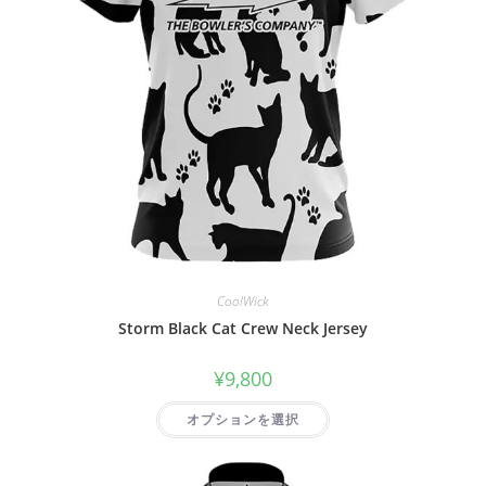
CoolWick
Storm Black Cat Crew Neck Jersey
¥
9,800
オプションを選択