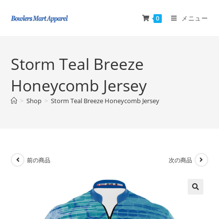
メニュー
0
Storm Teal Breeze
Honeycomb Jersey
>
Shop
>
Storm Teal Breeze Honeycomb Jersey
前の商品
次の商品
🔍