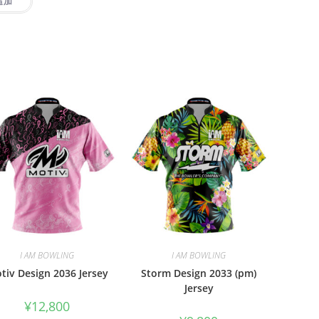
追加
I AM BOWLING
I AM BOWLING
tiv Design 2036 Jersey
Storm Design 2033 (pm)
Jersey
¥
12,800