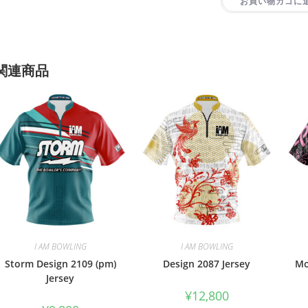
お買い物カゴに
関連商品
I AM BOWLING
I AM BOWLING
Storm Design 2109 (pm)
Design 2087 Jersey
Mo
Jersey
¥
12,800