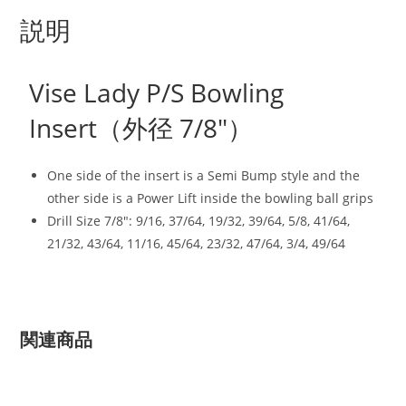
説明
Vise Lady P/S Bowling
Insert（外径 7/8″）
One side of the insert is a Semi Bump style and the
other side is a Power Lift inside the bowling ball grips
Drill Size 7/8″: 9/16, 37/64, 19/32, 39/64, 5/8, 41/64,
21/32, 43/64, 11/16, 45/64, 23/32, 47/64, 3/4, 49/64
関連商品