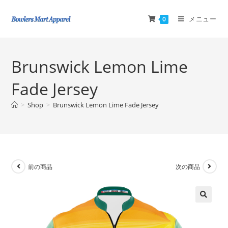
メニュー
0
Brunswick Lemon Lime
Fade Jersey
>
Shop
>
Brunswick Lemon Lime Fade Jersey
前の商品
次の商品
🔍