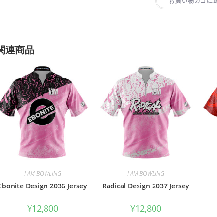
お買い物カゴに
関連商品
I AM BOWLING
I AM BOWLING
Ebonite Design 2036 Jersey
Radical Design 2037 Jersey
¥
12,800
¥
12,800