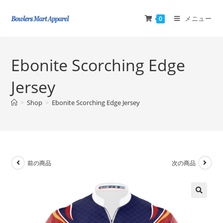
メニュー
0
Ebonite Scorching Edge
Jersey
>
Shop
>
Ebonite Scorching Edge Jersey
前の商品
次の商品
🔍