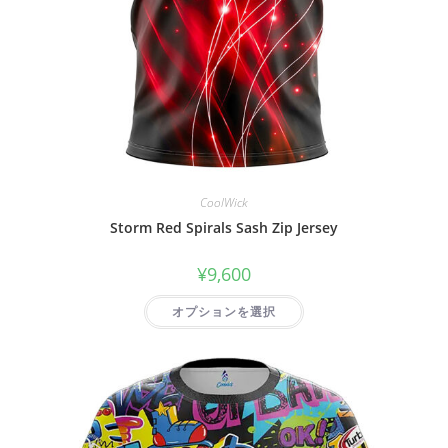
CoolWick
Storm Red Spirals Sash Zip Jersey
¥
9,600
オプションを選択