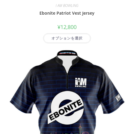
I AM BOWLING
Ebonite Patriot Vest Jersey
¥
12,800
オプションを選択