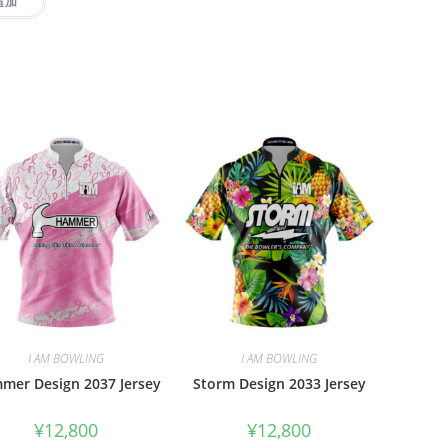
追加
I AM BOWLING
I AM BOWLING
mer Design 2037 Jersey
Storm Design 2033 Jersey
¥
12,800
¥
12,800