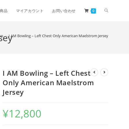
商品
マイアカウント
お問い合わせ
0
sey
op
>
I AM Bowling – Left Chest Only American Maelstrom Jersey
I AM Bowling – Left Chest
Only American Maelstrom
Jersey
¥
12,800