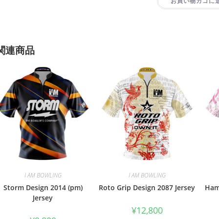
お買い物カゴに
関連商品
I AM BOWLING
I AM BOWLING
Storm Design 2014 (pm)
Roto Grip Design 2087 Jersey
Ham
Jersey
¥
12,800