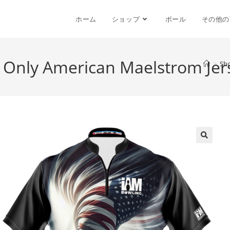
ホーム
ショップ
ボール
その他の
t Only American Maelstrom Jer
>
Sh
🔍