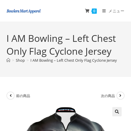
メニュー
0
I AM Bowling – Left Chest
Only Flag Cyclone Jersey
>
Shop
>
I AM Bowling – Left Chest Only Flag Cyclone Jersey
前の商品
次の商品
🔍