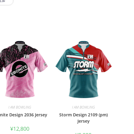
追加
I AM BOWLING
I AM BOWLING
nite Design 2036 Jersey
Storm Design 2109 (pm)
Jersey
¥
12,800