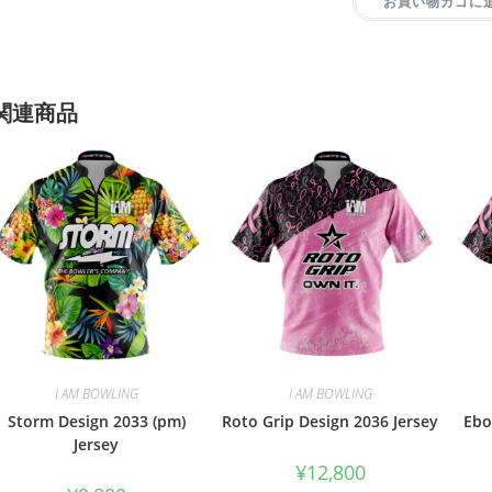
お買い物カゴに
関連商品
I AM BOWLING
I AM BOWLING
Storm Design 2033 (pm)
Roto Grip Design 2036 Jersey
Ebo
Jersey
¥
12,800