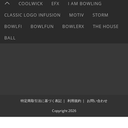
COOLWICK
EFX
I AM BOWLING
CLASSIC LOGO INFUSION
MOTIV
STORM
BOWLFI
BOWLFUN
BOWLERX
THE HOUSE
BALL
特定商取引法に基づく表記
利用規約
お問い合わせ
Copyright 2026