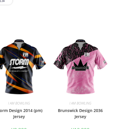
追加
I AM BOWLING
I AM BOWLING
orm Design 2014 (pm)
Brunswick Design 2036
Jersey
Jersey