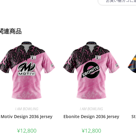
お買い物カゴに
関連商品
I AM BOWLING
I AM BOWLING
Motiv Design 2036 Jersey
Ebonite Design 2036 Jersey
St
¥
12,800
¥
12,800