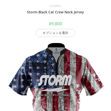
CoolWick
Storm Black Cat Crew Neck Jersey
¥
9,800
オプションを選択